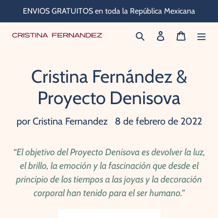
Ir
ENVIOS GRATUITOS en toda la República Mexicana
directamente
Buscar
Ingresar
Carrito
al
contenido
Cristina Fernández &
Proyecto Denisova
por Cristina Fernandez
8 de febrero de 2022
“El objetivo del Proyecto Denisova es devolver la luz,
el brillo, la emoción y la fascinación que desde el
principio de los tiempos a las joyas y la decoración
corporal han tenido para el ser humano.”