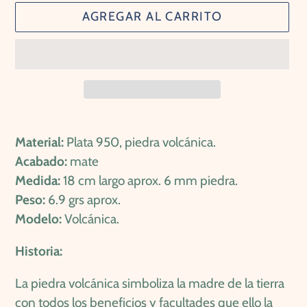
AGREGAR AL CARRITO
Agregando
el
Material:
Plata 950, piedra volcánica.
producto
Acabado:
mate
a
Medida:
18 cm largo aprox. 6 mm piedra.
tu
Peso:
6.9 grs aprox.
carrito
Modelo:
Volcánica.
de
Historia:
compra
La piedra volcánica simboliza la madre de la tierra
con todos los beneficios y facultades que ello la