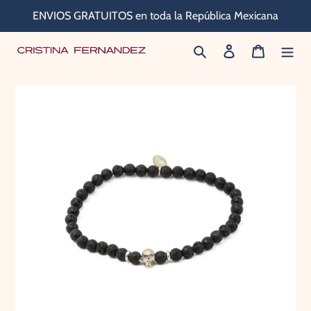
Ir
ENVIOS GRATUITOS en toda la República Mexicana
directamente
Buscar
Ingresar
Carrito
al
contenido