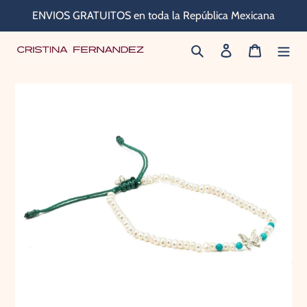
Ir
ENVIOS GRATUITOS en toda la República Mexicana
directamente
Buscar
Ingresar
Carrito
al
contenido