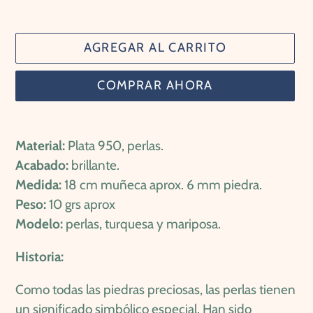
AGREGAR AL CARRITO
COMPRAR AHORA
Agregando
el
Material:
Plata 950, perlas.
producto
Acabado:
brillante.
a
Medida:
18 cm muñeca aprox. 6 mm piedra.
tu
Peso:
10 grs aprox
carrito
Modelo:
perlas, turquesa y mariposa.
de
Historia:
compra
Como todas las piedras preciosas, las perlas tienen
un significado simbólico especial. Han sido