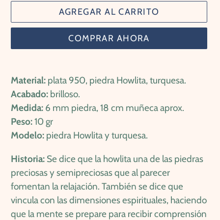
AGREGAR AL CARRITO
COMPRAR AHORA
Agregando
el
Material:
plata 950, piedra Howlita, turquesa.
producto
Acabado:
brilloso.
a
Medida:
6 mm piedra, 18 cm muñeca aprox.
tu
Peso:
10 gr
carrito
Modelo:
piedra Howlita y turquesa.
de
Historia:
Se dice que la howlita una de las piedras
compra
preciosas y semipreciosas que al parecer
fomentan la relajación. También se dice que
vincula con las dimensiones espirituales, haciendo
que la mente se prepare para recibir comprensión