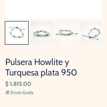
Pulsera Howlite y
Turquesa plata 950
Precio
$ 1,815.00
habitual
🎁 Envío Gratis