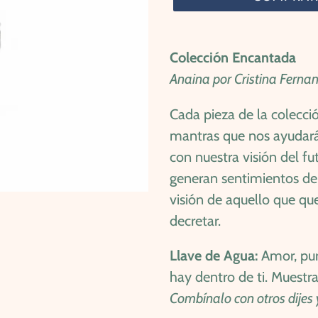
Agregando
el
Colección Encantada
producto
Anaina por Cristina Ferna
a
Cada pieza de la colecc
tu
mantras que nos ayudarán
carrito
con nuestra visión del f
de
generan sentimientos de 
compra
visión de aquello que qu
decretar.
Llave de Agua:
Amor, pure
hay dentro de ti. Muestra
Combínalo con otros dijes 