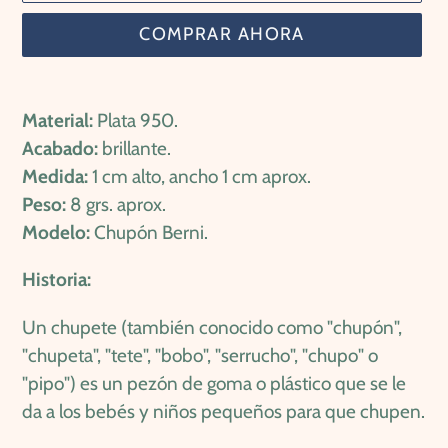
COMPRAR AHORA
Agregando
el
Material:
Plata 950.
producto
Acabado:
brillante.
a
Medida:
1 cm alto, ancho 1 cm aprox.
tu
Peso:
8 grs. aprox.
carrito
Modelo:
Chupón Berni.
de
Historia:
compra
Un chupete (también conocido como "chupón",
"chupeta", "tete", "bobo", "serrucho", "chupo" o
"pipo") es un pezón de goma o plástico que se le
da a los bebés y niños pequeños para que chupen.