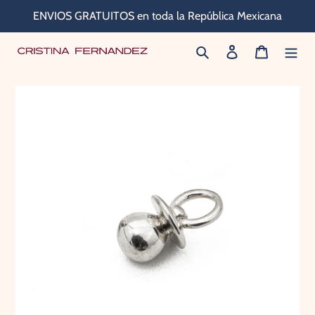
Ir
ENVIOS GRATUITOS en toda la República Mexicana
directamente
Buscar
Ingresar
Carrito
al
contenido