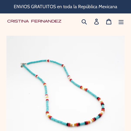
Ir
ENVIOS GRATUITOS en toda la República Mexicana
directamente
Buscar
Ingresar
Carrito
al
contenido