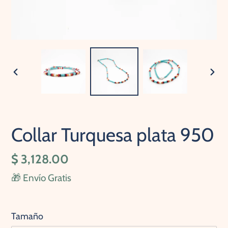
ANTERIOR
SIG
DIAPOSITIVA
DIA
Collar Turquesa plata 950
Precio
$ 3,128.00
habitual
🎁 Envío Gratis
Tamaño