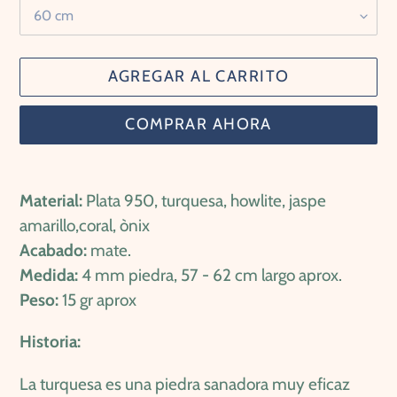
AGREGAR AL CARRITO
COMPRAR AHORA
Agregando
el
Material:
Plata 950, turquesa, howlite, jaspe
producto
amarillo,coral, ònix
a
Acabado:
mate.
tu
Medida:
4 mm piedra, 57 - 62 cm largo aprox.
carrito
Peso:
15 gr aprox
de
Historia:
compra
La turquesa es una piedra sanadora muy eficaz