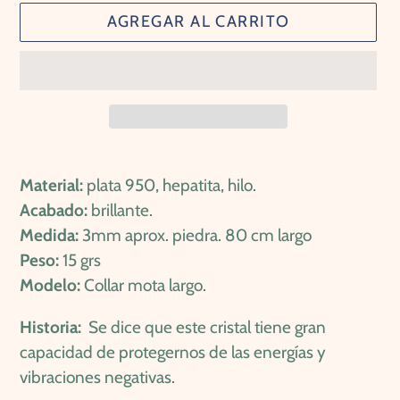
AGREGAR AL CARRITO
Agregando
el
Material:
plata 950, hepatita, hilo.
producto
Acabado:
brillante.
a
Medida:
3mm aprox. piedra. 80 cm largo
tu
Peso:
15 grs
carrito
Modelo:
Collar mota largo.
de
Historia:
Se dice que e
ste cristal tiene gran
compra
capacidad de protegernos de las energías y
vibraciones negativas.