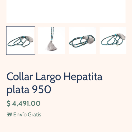
Collar Largo Hepatita
plata 950
Precio
$ 4,491.00
habitual
🎁 Envío Gratis