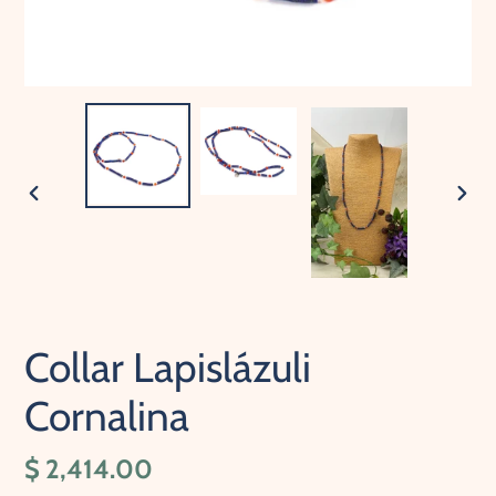
ANTERIOR
SIG
DIAPOSITIVA
DIA
Collar Lapislázuli
Cornalina
Precio
$ 2,414.00