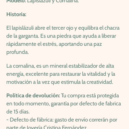
Modelo:
Lapislázuli y Cornalina.
de
Historia:
compra
El lapislázuli abre el tercer ojo y equilibra el chacra
de la garganta. Es una piedra que ayuda a liberar
rápidamente el estrés, aportando una paz
profunda.
La cornalina, es un mineral estabilizador de alta
energía, excelente para restaurar la vitalidad y la
motivación a la vez que estimula la creatividad.
Política de devolución:
Tu compra está protegida
en todo momento,
garantía por defecto de fabrica
de 15 días.
-
Defecto de fábrica: gasto de envío correrán por
parte de Joyería Cristina Fernández.