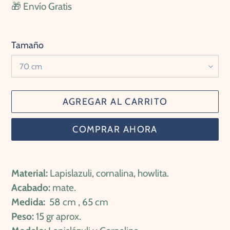
habitual
🎁 Envío Gratis
Tamaño
AGREGAR AL CARRITO
COMPRAR AHORA
Agregando
el
Material:
Lapislazuli, cornalina, howlita.
producto
Acabado:
mate.
a
Medida:
58 cm , 65 cm
tu
Peso:
15 gr aprox.
carrito