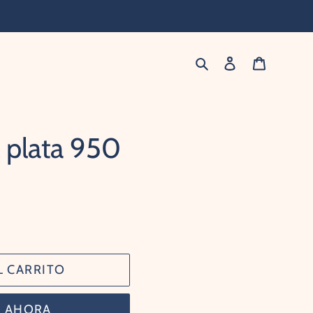
Buscar
Ingresar
Carrito
l plata 950
L CARRITO
 AHORA