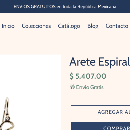
ENVIOS GRATUITOS en toda la República Mexicana
Inicio
Colecciones
Catálogo
Blog
Contacto
Arete Espira
Precio
$ 5,407.00
habitual
🎁 Envío Gratis
AGREGAR A
COMPRAR