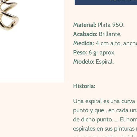
Agregando
el
Material:
Plata 950.
producto
Acabado:
Brillante.
a
Medida:
4 cm alto, anch
tu
Peso:
6 gr aprox
carrito
Modelo:
Espiral.
de
compra
Historia:
Una espiral es una curva
punto y que , en cada un
de dicho punto. ... El hom
espirales en sus pinturas