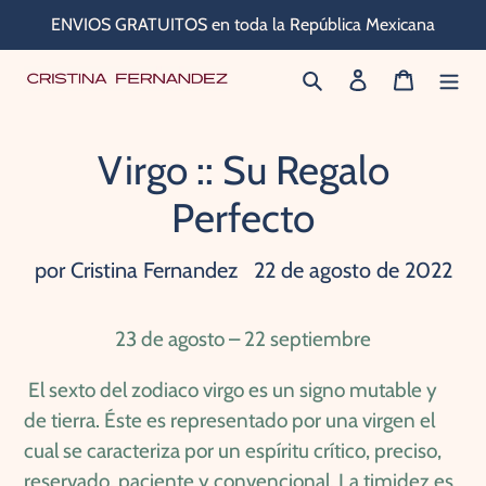
Ir
ENVIOS GRATUITOS en toda la República Mexicana
directamente
Buscar
Ingresar
Carrito
al
contenido
Virgo :: Su Regalo
Perfecto
por Cristina Fernandez
22 de agosto de 2022
23 de agosto – 22 septiembre
El sexto del zodiaco virgo es un signo mutable y
de tierra. Éste es representado por una virgen el
cual se caracteriza por un espíritu crítico, preciso,
reservado, paciente y convencional. La timidez es