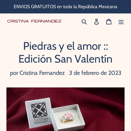
Ir
ENVIOS GRATUITOS en toda la República Mexicana
directamente
Buscar
Ingresar
Carrito
al
contenido
Piedras y el amor ::
Edición San Valentín
por Cristina Fernandez
3 de febrero de 2023