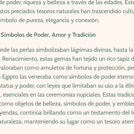
 poder, riqueza y belleza a través de las edades. Este 
stos preciados tesoros naturales han trascendido cult
bolo de pureza, elegancia y conexión.
s: Símbolos de Poder, Amor y Tradición
nde las perlas simbolizaban lágrimas divinas, hasta l
 Renacimiento, estas gemas han tejido un rico tapiz d
e valoraban como amuletos de fortuna y protección, pr
uo Egipto las veneraba como símbolos de poder eterno,
tus y poder, con leyes que limitaban su uso a la élit
 esenciales en las ceremonias nupciales. Estas tradic
s como objetos de belleza, símbolos de poder, y embl
yendas, continúa brillando como un testamento del lujo
turaleza, manteniendo su lugar como un tesoro atemp