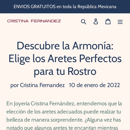
Ir
ENVIOS GRATUITOS en toda la República Mexicana
directamente
Buscar
Ingresar
Carrito
al
contenido
Descubre la Armonía:
Elige los Aretes Perfectos
para tu Rostro
por Cristina Fernandez
10 de enero de 2022
En Joyería Cristina Fernández, entendemos que la
elección de los aretes adecuados puede realzar tu
belleza de manera sorprendente. ¿Alguna vez has
notado que algunos aretes te encantan mientras