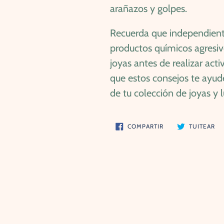
arañazos y golpes.
Recuerda que independiente
productos químicos agresi
joyas antes de realizar ac
que estos consejos te ayud
de tu colección de joyas y 
COMPARTIR
TU
COMPARTIR
TUITEAR
EN
EN
FACEBOOK
TW