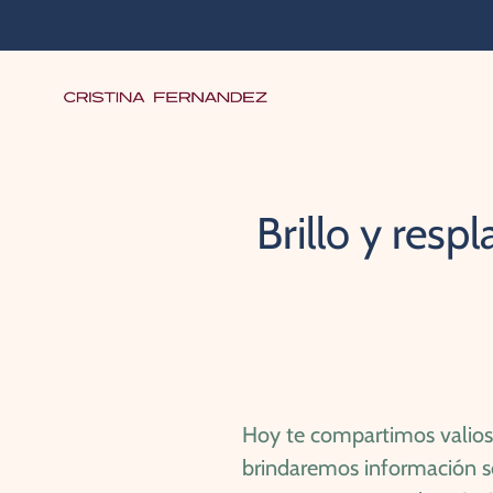
Ir
directamente
al
contenido
Brillo y res
Hoy te compartimos valioso
brindaremos información sob